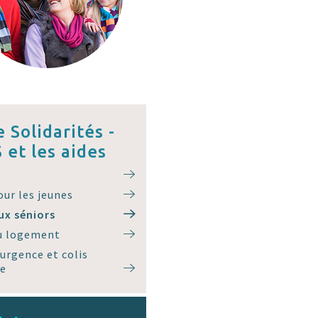
e Solidarités -
 et les aides
S
our les jeunes
ux séniors
au logement
’urgence et colis
re