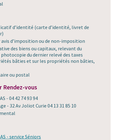
al
catif d’identité (carte d’identité, livret de
r)
 avis d’imposition ou de non-imposition
ative des biens ou capitaux, relevant du
photocopie du dernier relevé des taxes
riétés bâties et sur les propriétés non bâties,
aire ou postal
r Rendez-vous
AS - 04 42 74 93 94
ge - 32 Av Joliot Curie 04 13 31 85 10
emental
AS - service Séniors