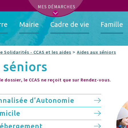
t
MES DÉMARCHES
rre
Mairie
Cadre de vie
Famille
e Solidarités - CCAS et les aides
Aides aux séniors
x séniors
e dossier, le CCAS ne reçoit que sur Rendez-vous.
onnalisée d’Autonomie
micile
’hébergement