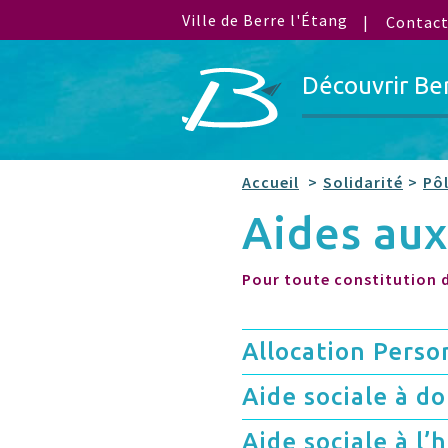
Ville de Berre l'Étang
Contac
Découvrir Be
Accueil
Solidarité
Pôl
Aides au
Pour toute constitution d
Allocation Pers
Aide sociale à do
Aide sociale à l