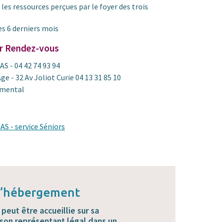
 les ressources perçues par le foyer des trois
s 6 derniers mois
r Rendez-vous
AS - 04 42 74 93 94
ge - 32 Av Joliot Curie 04 13 31 85 10
emental
AS - service Séniors
 l’hébergement
eut être accueillie sur sa
son représentant légal dans un