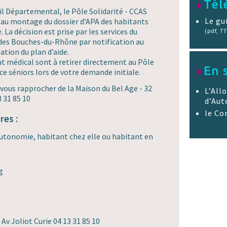
Tél
l Départemental, le Pôle Solidarité - CCAS
Le gu
au montage du dossier d’APA des habitants
La décision est prise par les services du
(pdf, 77
des Bouches-du-Rhône par notification au
tion du plan d’aide.
cat médical sont à retirer directement au Pôle
En 
ice séniors lors de votre demande initiale.
ous rapprocher de la Maison du Bel Age - 32
L’All
3 31 85 10
d’Au
le Co
res :
utonomie, habitant chez elle ou habitant en
g
 Av Joliot Curie 04 13 31 85 10