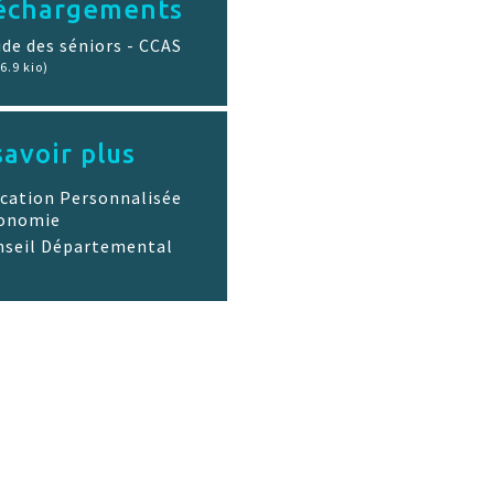
échargements
ide des séniors - CCAS
6.9 kio)
savoir plus
ocation Personnalisée
tonomie
nseil Départemental