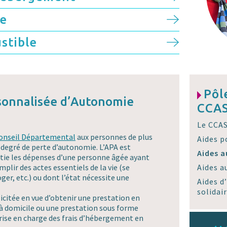
le
stible
Pôl
rsonnalisée d’Autonomie
CCAS
Le CCA
Conseil Départemental
aux personnes de plus
Aides p
 degré de perte d’autonomie. L’APA est
Aides a
rtie les dépenses d’une personne âgée ayant
plir des actes essentiels de la vie (se
Aides 
oger, etc.) ou dont l’état nécessite une
Aides d
solidai
licitée en vue d’obtenir une prestation en
 à domicile ou une prestation sous forme
rise en charge des frais d’hébergement en