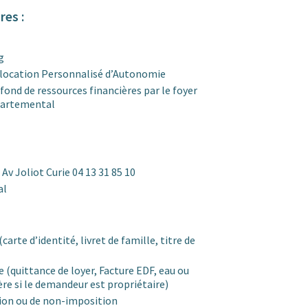
res :
g
allocation Personnalisé d’Autonomie
fond de ressources financières par le foyer
épartemental
 Av Joliot Curie 04 13 31 85 10
al
(carte d’identité, livret de famille, titre de
e (quittance de loyer, Facture EDF, eau ou
re si le demandeur est propriétaire)
tion ou de non-imposition