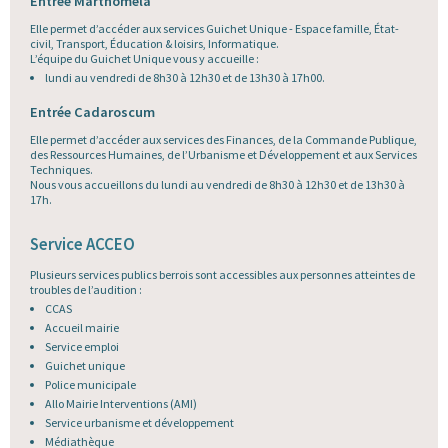
Entrée Marthoméla
Elle permet d’accéder aux services Guichet Unique - Espace famille, État-
civil, Transport, Éducation & loisirs, Informatique.
L’équipe du Guichet Unique vous y accueille :
lundi au vendredi de 8h30 à 12h30 et de 13h30 à 17h00.
Entrée Cadaroscum
Elle permet d’accéder aux services des Finances, de la Commande Publique,
des Ressources Humaines, de l’Urbanisme et Développement et aux Services
Techniques.
Nous vous accueillons du lundi au vendredi de 8h30 à 12h30 et de 13h30 à
17h.
Service ACCEO
Plusieurs services publics berrois sont accessibles aux personnes atteintes de
troubles de l’audition :
CCAS
Accueil mairie
Service emploi
Guichet unique
Police municipale
Allo Mairie Interventions (AMI)
Service urbanisme et développement
Médiathèque