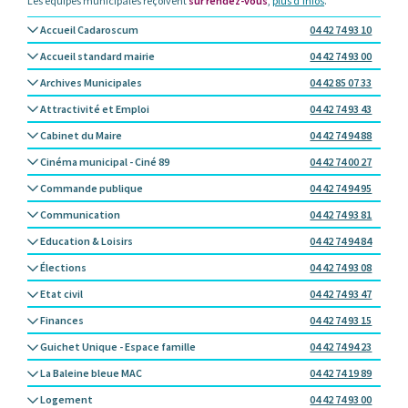
Les équipes municipales reçoivent
sur rendez-vous
,
plus d’infos
.
Accueil Cadaroscum
04 42 74 93 10
Accueil standard mairie
04 42 74 93 00
Archives Municipales
04 42 85 07 33
Attractivité et Emploi
04 42 74 93 43
Cabinet du Maire
04 42 74 94 88
Cinéma municipal - Ciné 89
04 42 74 00 27
Commande publique
04 42 74 94 95
Communication
04 42 74 93 81
Education & Loisirs
04 42 74 94 84
Élections
04 42 74 93 08
Etat civil
04 42 74 93 47
Finances
04 42 74 93 15
Guichet Unique - Espace famille
04 42 74 94 23
La Baleine bleue MAC
04 42 74 19 89
Logement
04 42 74 93 00