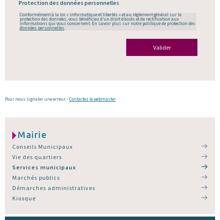
Protection des données personnelles
Conformément à la loi « informatique et libertés » et au règlement général sur la
protection des données, vous bénéficiez d’un droit d’accès et de rectification aux
informations qui vous concernent. En savoir plus sur notre politique de protection des
données personnelles
.
Valider
Pour nous signaler une erreur -
Contactez le webmaster
Mairie
Conseils Municipaux
Vie des quartiers
Services municipaux
Marchés publics
Démarches administratives
Kiosque