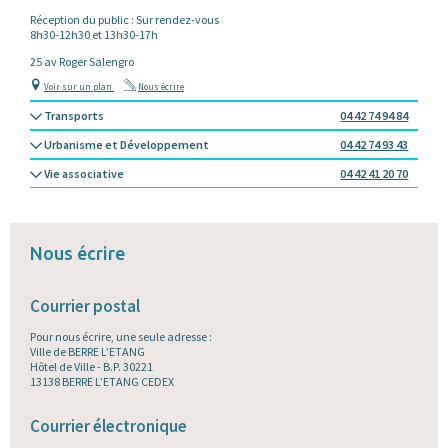
Réception du public : Sur rendez-vous
8h30-12h30 et 13h30-17h
25 av Roger Salengro
Voir sur un plan
Nous écrire
Transports
04 42 74 94 84
Urbanisme et Développement
04 42 74 93 43
Vie associative
04 42 41 20 70
Nous écrire
Courrier postal
Pour nous écrire, une seule adresse :
Ville de BERRE L’ETANG
Hôtel de Ville - B.P. 30221
13138 BERRE L’ETANG CEDEX
Courrier électronique