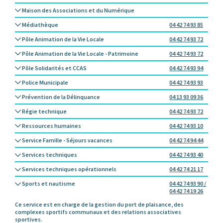
Maison des Associations et du Numérique
Médiathèque
04 42 74 93 85
Pôle Animation de la Vie Locale
04 42 74 93 72
Pôle Animation de la Vie Locale - Patrimoine
04 42 74 93 72
Pôle Solidarités et CCAS
04 42 74 93 94
Police Municipale
04 42 74 93 93
Prévention de la Délinquance
04 13 93 09 36
Régie technique
04 42 74 93 72
Ressources humaines
04 42 74 93 10
Service Famille - Séjours vacances
04 42 74 94 44
Services techniques
04 42 74 93 40
Services techniques opérationnels
04 42 74 21 17
Sports et nautisme
04 42 74 93 90 /
04 42 74 19 26
Ce service est en charge de la gestion du port de plaisance, des
complexes sportifs communaux et des relations associatives
sportives.