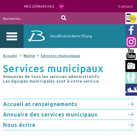
MES DÉMARCHES
Contact
Allo
Vill
Site officiel de Berre l'Étang
Inst
You
Accueil
Mairie
Services municipaux
Services municipaux
Berr
Annuaires de tous les services administratifs.
Espa
Les équipes municipales sont à votre service.
Méd
Accueil et renseignements
Annuaire des services municipaux
Nous écrire