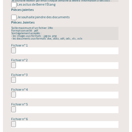
Je souhaite recevoir par email chaque semaine la lettre d'information ci-dessous :
Les actus de Berre l’Étang
Pièces jointes
Je souhaite joindre des documents
Pièces Jointes
Taille maximum d'un fichier: 1Mo
Format conseillé : .pdf
Sont également acceptés :
- les images aux formats : .jpg ou .png
- les documents aux formats .doc, .docx, .odt, .ods, .xls, .xslx
Fichier n° 1
Fichier n° 2
Fichier n° 3
Fichier n° 4
Fichier n° 5
Fichier n° 6