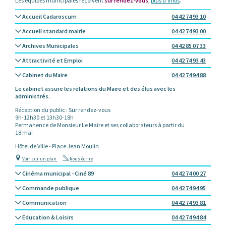
Les équipes municipales reçoivent
sur rendez-vous
,
plus d’infos
.
Accueil Cadaroscum
04 42 74 93 10
Accueil standard mairie
04 42 74 93 00
Archives Municipales
04 42 85 07 33
Attractivité et Emploi
04 42 74 93 43
Cabinet du Maire
04 42 74 94 88
Le cabinet assure les relations du Maire et des élus avec les
administrés.
Réception du public : Sur rendez-vous
9h-12h30 et 13h30-18h
Permanence de Monsieur Le Maire et ses collaborateurs à partir du
18 mai
Hôtel de Ville - Place Jean Moulin
Voir sur un plan
Nous écrire
Cinéma municipal - Ciné 89
04 42 74 00 27
Commande publique
04 42 74 94 95
Communication
04 42 74 93 81
Education & Loisirs
04 42 74 94 84