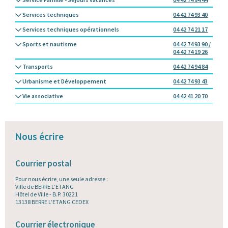
Services techniques
04 42 74 93 40
Services techniques opérationnels
04 42 74 21 17
Sports et nautisme
04 42 74 93 90 /
04 42 74 19 26
Transports
04 42 74 94 84
Urbanisme et Développement
04 42 74 93 43
Vie associative
04 42 41 20 70
Nous écrire
Courrier postal
Pour nous écrire, une seule adresse :
Ville de BERRE L’ETANG
Hôtel de Ville - B.P. 30221
13138 BERRE L’ETANG CEDEX
Courrier électronique