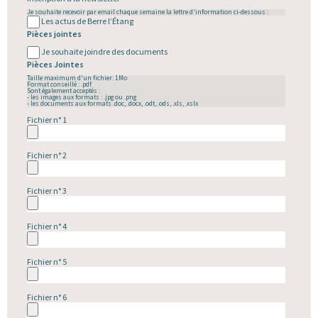
Je souhaite recevoir par email chaque semaine la lettre d'information ci-dessous :
Les actus de Berre l’Étang
Pièces jointes
Je souhaite joindre des documents
Pièces Jointes
Taille maximum d'un fichier: 1Mo
Format conseillé : .pdf
Sont également acceptés :
- les images aux formats : .jpg ou .png
- les documents aux formats .doc, .docx, .odt, .ods, .xls, .xslx
Fichier n° 1
Fichier n° 2
Fichier n° 3
Fichier n° 4
Fichier n° 5
Fichier n° 6