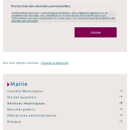
Protection des données personnelles
Conformément à la loi « informatique et libertés » et au règlement général sur la
protection des données, vous bénéficiez d’un droit d’accès et de rectification aux
informations qui vous concernent. En savoir plus sur notre politique de protection des
données personnelles
.
Valider
Pour nous signaler une erreur -
Contactez le webmaster
Mairie
Conseils Municipaux
Vie des quartiers
Services municipaux
Marchés publics
Démarches administratives
Kiosque