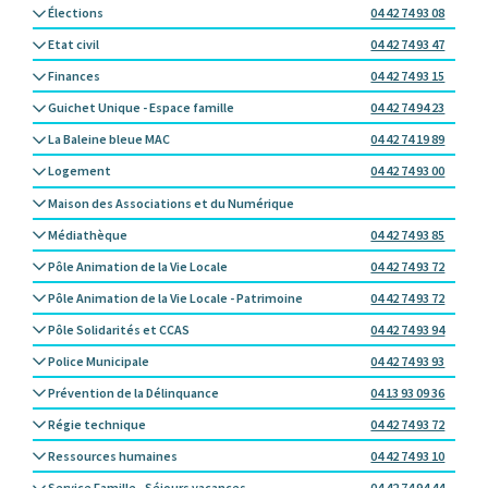
Élections
04 42 74 93 08
Etat civil
04 42 74 93 47
Finances
04 42 74 93 15
Guichet Unique - Espace famille
04 42 74 94 23
La Baleine bleue MAC
04 42 74 19 89
Logement
04 42 74 93 00
Maison des Associations et du Numérique
Médiathèque
04 42 74 93 85
Pôle Animation de la Vie Locale
04 42 74 93 72
Pôle Animation de la Vie Locale - Patrimoine
04 42 74 93 72
Pôle Solidarités et CCAS
04 42 74 93 94
Police Municipale
04 42 74 93 93
Prévention de la Délinquance
04 13 93 09 36
Régie technique
04 42 74 93 72
Ressources humaines
04 42 74 93 10
Service Famille - Séjours vacances
04 42 74 94 44