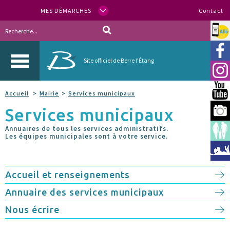
MES DÉMARCHES
Contact
Allo
Vill
Site officiel de Berre l'Étang
Inst
You
Accueil
Mairie
Services municipaux
Services municipaux
Berr
Annuaires de tous les services administratifs.
Espa
Les équipes municipales sont à votre service.
Méd
Accueil et renseignements
Annuaire des services municipaux
Nous écrire