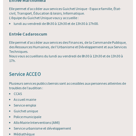
Entrée Marthoméla
Elle permet d’accéder aux services Guichet Unique - Espace famille, État-
civil, Transport, Éducation & loisirs, Informatique.
L’équipe du Guichet Unique vous y accueille :
lundi au vendredi de 8h30 à 12h30 et de 13h30 à 17h00.
Entrée Cadaroscum
Elle permet d’accéder aux services des Finances, de la Commande Publique,
des Ressources Humaines, de l’Urbanisme et Développement et aux Services
Techniques.
Nous vous accueillons du lundi au vendredi de 8h30 à 12h30 et de 13h30 à
17h.
Service ACCEO
Plusieurs services publics berrois sont accessibles aux personnes atteintes de
troubles de l’audition :
CCAS
Accueil mairie
Service emploi
Guichet unique
Police municipale
Allo Mairie Interventions (AMI)
Service urbanisme et développement
Médiathèque