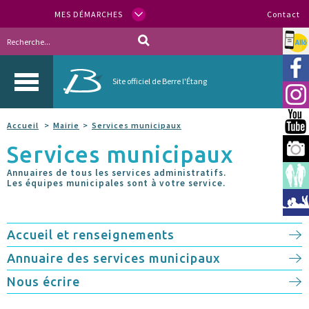
MES DÉMARCHES
Contact
Allo
Vill
Site officiel de Berre l'Étang
Inst
You
Accueil
Mairie
Services municipaux
Services municipaux
Berr
Annuaires de tous les services administratifs.
Espa
Les équipes municipales sont à votre service.
Méd
Accueil et renseignements
Annuaire des services municipaux
Nous écrire