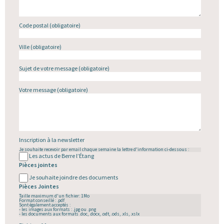
Code postal
(obligatoire)
Ville
(obligatoire)
Sujet de votre message
(obligatoire)
Votre message
(obligatoire)
Inscription à la newsletter
Je souhaite recevoir par email chaque semaine la lettre d'information ci-dessous :
Les actus de Berre l’Étang
Pièces jointes
Je souhaite joindre des documents
Pièces Jointes
Taille maximum d'un fichier: 1Mo
Format conseillé : .pdf
Sont également acceptés :
- les images aux formats : .jpg ou .png
- les documents aux formats .doc, .docx, .odt, .ods, .xls, .xslx