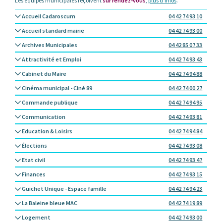
Les équipes municipales reçoivent
sur rendez-vous
,
plus d’infos
.
Accueil Cadaroscum
04 42 74 93 10
Accueil standard mairie
04 42 74 93 00
Archives Municipales
04 42 85 07 33
Attractivité et Emploi
04 42 74 93 43
Cabinet du Maire
04 42 74 94 88
Cinéma municipal - Ciné 89
04 42 74 00 27
Commande publique
04 42 74 94 95
Communication
04 42 74 93 81
Education & Loisirs
04 42 74 94 84
Élections
04 42 74 93 08
Etat civil
04 42 74 93 47
Finances
04 42 74 93 15
Guichet Unique - Espace famille
04 42 74 94 23
La Baleine bleue MAC
04 42 74 19 89
Logement
04 42 74 93 00