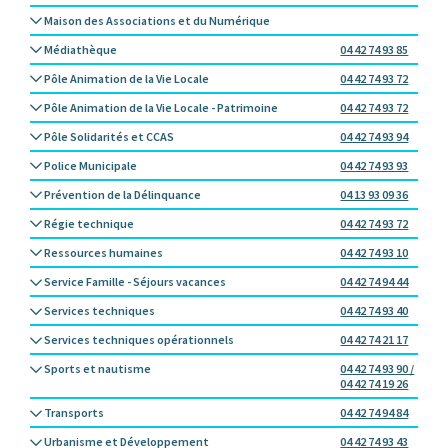
Maison des Associations et du Numérique
Médiathèque
04 42 74 93 85
Pôle Animation de la Vie Locale
04 42 74 93 72
Pôle Animation de la Vie Locale - Patrimoine
04 42 74 93 72
Pôle Solidarités et CCAS
04 42 74 93 94
Police Municipale
04 42 74 93 93
Prévention de la Délinquance
04 13 93 09 36
Régie technique
04 42 74 93 72
Ressources humaines
04 42 74 93 10
Service Famille - Séjours vacances
04 42 74 94 44
Services techniques
04 42 74 93 40
Services techniques opérationnels
04 42 74 21 17
Sports et nautisme
04 42 74 93 90 /
04 42 74 19 26
Transports
04 42 74 94 84
Urbanisme et Développement
04 42 74 93 43