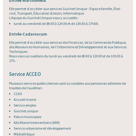
Entrée Marthoméla
Elle permet d’accéder aux services Guichet Unique - Espace famille, État-
civil, Transport, Éducation & loisirs, Informatique.
L’équipe du Guichet Unique vous y accueille :
lundi au vendredi de 8h30 à 12h30 et de 13h30 à 17h00.
Entrée Cadaroscum
Elle permet d’accéder aux services des Finances, de la Commande Publique,
des Ressources Humaines, de l’Urbanisme et Développement et aux Services
Techniques.
Nous vous accueillons du lundi au vendredi de 8h30 à 12h30 et de 13h30 à
17h.
Service ACCEO
Plusieurs services publics berrois sont accessibles aux personnes atteintes de
troubles de l’audition :
CCAS
Accueil mairie
Service emploi
Guichet unique
Police municipale
Allo Mairie Interventions (AMI)
Service urbanisme et développement
Médiathèque