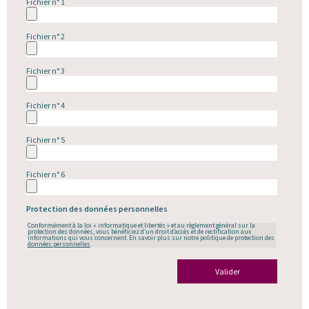
Fichier n° 1
Fichier n° 2
Fichier n° 3
Fichier n° 4
Fichier n° 5
Fichier n° 6
Protection des données personnelles
Conformément à la loi « informatique et libertés » et au règlement général sur la
protection des données, vous bénéficiez d’un droit d’accès et de rectification aux
informations qui vous concernent. En savoir plus sur notre politique de protection des
données personnelles
.
Valider