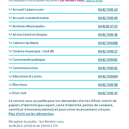
Les équipes municipales reçoivent
sur rendez-vous
,
plus d’infos
.
Accueil Cadaroscum
04 42 74 93 10
Accueil standard mairie
04 42 74 93 00
Archives Municipales
04 42 85 07 33
Attractivité et Emploi
04 42 74 93 43
Cabinet du Maire
04 42 74 94 88
Cinéma municipal - Ciné 89
04 42 74 00 27
Commande publique
04 42 74 94 95
Communication
04 42 74 93 81
Education & Loisirs
04 42 74 94 84
Élections
04 42 74 93 08
Etat civil
04 42 74 93 47
Ce service vous accueille pour vos demandes d’actes d’état-civil et de
papiers d’identité (passeport, carte d’identité, permis de conduire,
certificat d’immatriculation) et pour votre recensement citoyen.
Plus d’info sur les démarches
.
Réception du public : Sur Rendez-vous
de 8h30 à 12h30 et de 13h30 à 17h