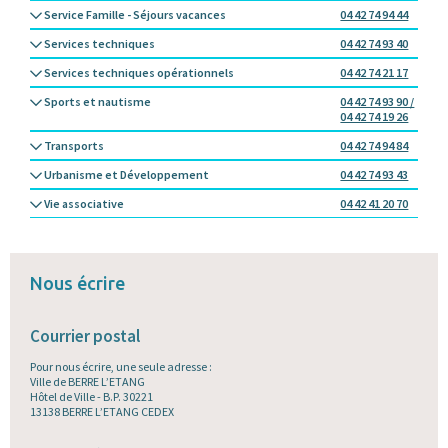
Service Famille - Séjours vacances
04 42 74 94 44
Services techniques
04 42 74 93 40
Services techniques opérationnels
04 42 74 21 17
Sports et nautisme
04 42 74 93 90 /
04 42 74 19 26
Transports
04 42 74 94 84
Urbanisme et Développement
04 42 74 93 43
Vie associative
04 42 41 20 70
Nous écrire
Courrier postal
Pour nous écrire, une seule adresse :
Ville de BERRE L’ETANG
Hôtel de Ville - B.P. 30221
13138 BERRE L’ETANG CEDEX