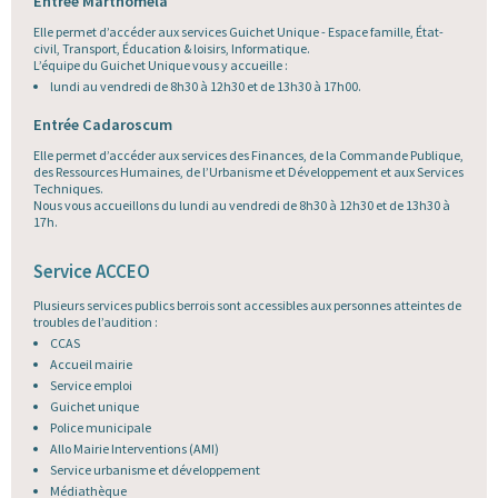
Entrée Marthoméla
Elle permet d’accéder aux services Guichet Unique - Espace famille, État-
civil, Transport, Éducation & loisirs, Informatique.
L’équipe du Guichet Unique vous y accueille :
lundi au vendredi de 8h30 à 12h30 et de 13h30 à 17h00.
Entrée Cadaroscum
Elle permet d’accéder aux services des Finances, de la Commande Publique,
des Ressources Humaines, de l’Urbanisme et Développement et aux Services
Techniques.
Nous vous accueillons du lundi au vendredi de 8h30 à 12h30 et de 13h30 à
17h.
Service ACCEO
Plusieurs services publics berrois sont accessibles aux personnes atteintes de
troubles de l’audition :
CCAS
Accueil mairie
Service emploi
Guichet unique
Police municipale
Allo Mairie Interventions (AMI)
Service urbanisme et développement
Médiathèque