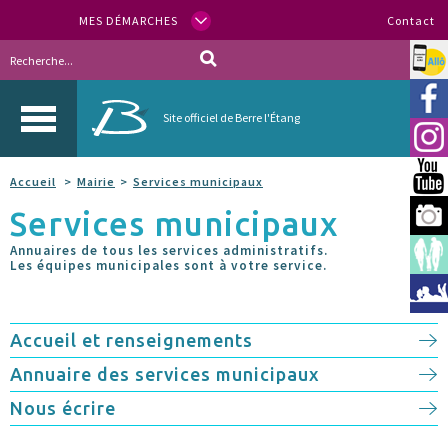
MES DÉMARCHES
Contact
Allo
Vill
Site officiel de Berre l'Étang
Inst
You
Accueil
Mairie
Services municipaux
Services municipaux
Berr
Annuaires de tous les services administratifs.
Espa
Les équipes municipales sont à votre service.
Méd
Accueil et renseignements
Annuaire des services municipaux
Nous écrire