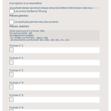
Inscription à la newsletter
Je souhaite recevoir par email chaque semaine la lettre d'information ci-dessous :
Les actus de Berre l’Étang
Pièces jointes
Je souhaite joindre des documents
Pièces Jointes
Taille maximum d'un fichier: 1Mo
Format conseillé : .pdf
Sont également acceptés :
- les images aux formats : .jpg ou .png
- les documents aux formats .doc, .docx, .odt, .ods, .xls, .xslx
Fichier n° 1
Fichier n° 2
Fichier n° 3
Fichier n° 4
Fichier n° 5
Fichier n° 6