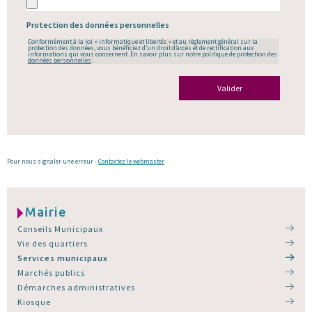
Protection des données personnelles
Conformément à la loi « informatique et libertés » et au règlement général sur la
protection des données, vous bénéficiez d’un droit d’accès et de rectification aux
informations qui vous concernent. En savoir plus sur notre politique de protection des
données personnelles
.
Valider
Pour nous signaler une erreur -
Contactez le webmaster
Mairie
Conseils Municipaux
Vie des quartiers
Services municipaux
Marchés publics
Démarches administratives
Kiosque