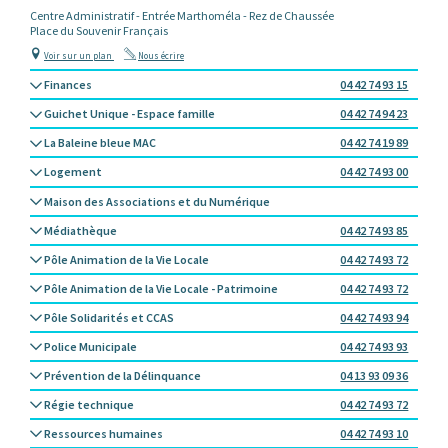
Centre Administratif - Entrée Marthoméla - Rez de Chaussée
Place du Souvenir Français
Voir sur un plan
Nous écrire
Finances
04 42 74 93 15
Guichet Unique - Espace famille
04 42 74 94 23
La Baleine bleue MAC
04 42 74 19 89
Logement
04 42 74 93 00
Maison des Associations et du Numérique
Médiathèque
04 42 74 93 85
Pôle Animation de la Vie Locale
04 42 74 93 72
Pôle Animation de la Vie Locale - Patrimoine
04 42 74 93 72
Pôle Solidarités et CCAS
04 42 74 93 94
Police Municipale
04 42 74 93 93
Prévention de la Délinquance
04 13 93 09 36
Régie technique
04 42 74 93 72
Ressources humaines
04 42 74 93 10