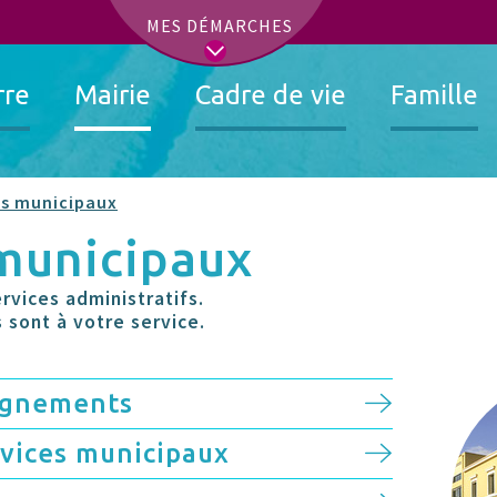
t
MES DÉMARCHES
rre
Mairie
Cadre de vie
Famille
es municipaux
 municipaux
rvices administratifs.
 sont à votre service.
eignements
rvices municipaux