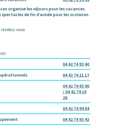
nces organise les séjours pour les vacances
es spectacles de fin d’année pour les scolaires.
r rendez-vous
rire
04 42 74 93 40
opérationnels
04 42 74 21 17
04 42 74 93 90
/ 04 42 74 19
26
04 42 74 94 84
oppement
04 42 74 93 43