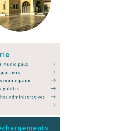
rie
s Municipaux
 quartiers
es municipaux
 publics
hes administratives
e
échargements